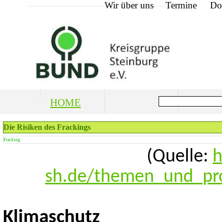
Wir über uns
Termine
Do
HOME
Die Risiken des Frackings
Fracking
(Quelle:
h
sh.de/themen_und_proj
Klimaschutz