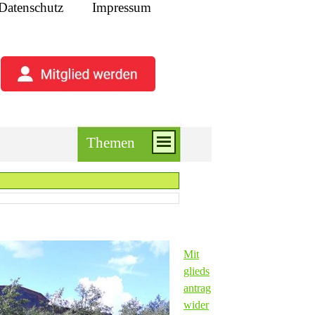
Datenschutz
Impressum
Themen
Mit
glieds
an
trag
wider