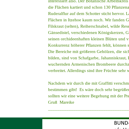
interessiert also. Der Botanische Arbeitskrei
die Flächen kartiert und schon 130 Pflanzen
Ruderalflur auf dem Schotter sticht hervor. 
Flächen in Itzehoe kaum noch. Wir fanden 
Filskraut (selten), Reiherschnabel, wilde Rese
Gänsedistel, verschiedenen Königskerzen, G
seinen orchideenhaften kleinen Blüten und v
Konkurrenz höherer Pflanzen fehlt, können s
Die Bereiche mit größeren Gehölzen, die sich
bilden, sind von Schafgarbe, Jahanniskraut, 
wuchernden Armenischen Brombeere durchzog
verbreitet. Allerdings sind ihre Früchte seh
Nachdem wir durch die mit Graffitti verschm
bestimmen gibt! Es wäre doch sehr begrüße
sollten wir eine weitere Begehung mit der P
Gruß Mareik
___________________________________