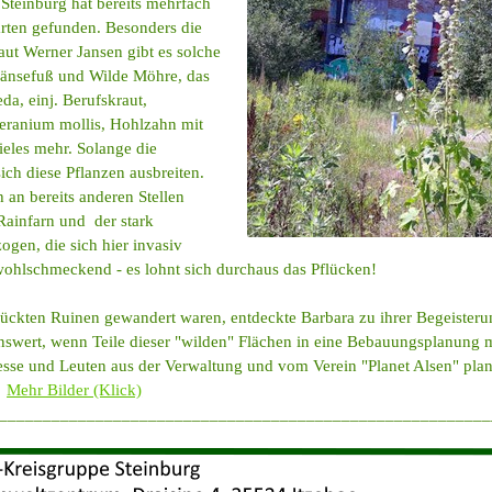
s Steinburg hat bereits mehrfach
arten gefunden. Besonders die
Laut Werner Jansen gibt es solche
Gänsefuß und Wilde Möhre, das
da, einj. Berufskraut,
eranium mollis, Hohlzahn mit
ieles mehr. Solange die
ich diese Pflanzen ausbreiten.
 an bereits anderen Stellen
Rainfarn und der stark
en, die sich hier invasiv
r wohlschmeckend - es lohnt sich durchaus das Pflücken!
ückten Ruinen gewandert waren, entdeckte Barbara zu ihrer Begeisteru
nswert, wenn Teile dieser "wilden" Flächen in eine Bebauungsplanung
resse und Leuten aus der Verwaltung und vom Verein "Planet Alsen" pla
e
Mehr Bilder (Klick)
________________________________________________________