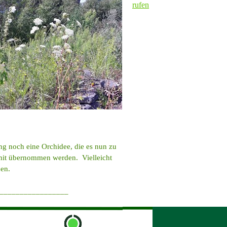
rufen
ng noch eine Orchidee, die es nun zu
 mit übernommen werden. Vielleicht
nen.
_________________